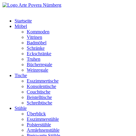
Startseite
Möbel
Kommoden
Vitrinen
Badmöbel
Schränke
Eckschränke
Truhen
Bücherregale
Weinregale
Tische
Esszimmertische
Konsolentische
Couchtische
Beistelltische
Schreibtische
Stühle
Überblick
Esszimmerstühle
Polsterstühle
Armlehnenstühle
Preiswerte Stühle