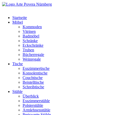
Startseite
Möbel
Kommoden
Vitrinen
Badmöbel
Schränke
Eckschränke
Truhen
Bücherregale
Weinregale
Tische
Esszimmertische
Konsolentische
Couchtische
Beistelltische
Schreibtische
Stühle
Überblick
Esszimmerstühle
Polsterstühle
Armlehnenstühle
Preiswerte Stühle