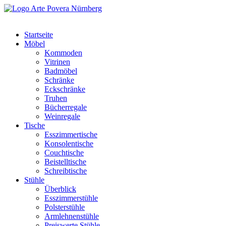
Startseite
Möbel
Kommoden
Vitrinen
Badmöbel
Schränke
Eckschränke
Truhen
Bücherregale
Weinregale
Tische
Esszimmertische
Konsolentische
Couchtische
Beistelltische
Schreibtische
Stühle
Überblick
Esszimmerstühle
Polsterstühle
Armlehnenstühle
Preiswerte Stühle