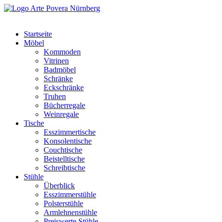
Startseite
Möbel
Kommoden
Vitrinen
Badmöbel
Schränke
Eckschränke
Truhen
Bücherregale
Weinregale
Tische
Esszimmertische
Konsolentische
Couchtische
Beistelltische
Schreibtische
Stühle
Überblick
Esszimmerstühle
Polsterstühle
Armlehnenstühle
Preiswerte Stühle